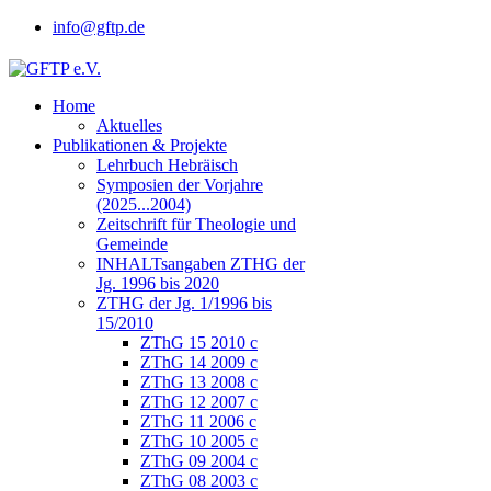
info@gftp.de
Home
Aktuelles
Publikationen & Projekte
Lehrbuch Hebräisch
Symposien der Vorjahre
(2025...2004)
Zeitschrift für Theologie und
Gemeinde
INHALTsangaben ZTHG der
Jg. 1996 bis 2020
ZTHG der Jg. 1/1996 bis
15/2010
ZThG 15 2010 c
ZThG 14 2009 c
ZThG 13 2008 c
ZThG 12 2007 c
ZThG 11 2006 c
ZThG 10 2005 c
ZThG 09 2004 c
ZThG 08 2003 c