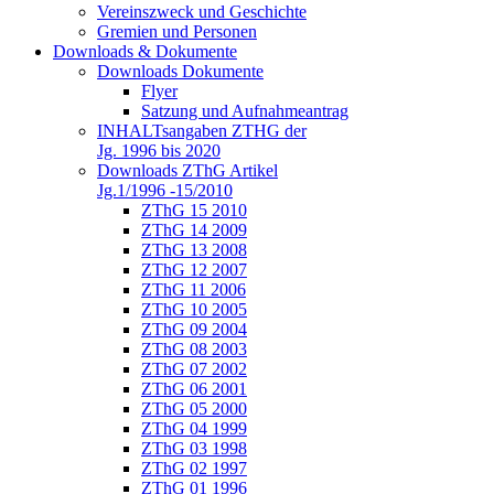
Vereinszweck und Geschichte
Gremien und Personen
Downloads & Dokumente
Downloads Dokumente
Flyer
Satzung und Aufnahmeantrag
INHALTsangaben ZTHG der
Jg. 1996 bis 2020
Downloads ZThG Artikel
Jg.1/1996 -15/2010
ZThG 15 2010
ZThG 14 2009
ZThG 13 2008
ZThG 12 2007
ZThG 11 2006
ZThG 10 2005
ZThG 09 2004
ZThG 08 2003
ZThG 07 2002
ZThG 06 2001
ZThG 05 2000
ZThG 04 1999
ZThG 03 1998
ZThG 02 1997
ZThG 01 1996