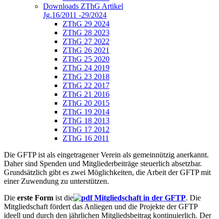
Downloads ZThG Artikel
Jg.16/2011 -29/2024
ZThG 29 2024
ZThG 28 2023
ZThG 27 2022
ZThG 26 2021
ZThG 25 2020
ZThG 24 2019
ZThG 23 2018
ZThG 22 2017
ZThG 21 2016
ZThG 20 2015
ZThG 19 2014
ZThG 18 2013
ZThG 17 2012
ZThG 16 2011
Die GFTP ist als eingetragener Verein als gemeinnützig anerkannt.
Daher sind Spenden und Mitgliederbeiträge steuerlich absetzbar.
Grundsätzlich gibt es zwei Möglichkeiten, die Arbeit der GFTP mit
einer Zuwendung zu unterstützen.
Die
erste Form
ist die
Mitgliedschaft in der GFTP
. Die
Mitgliedschaft fördert das Anliegen und die Projekte der GFTP
ideell und durch den jährlichen Mitgliedsbeitrag kontinuierlich. Der