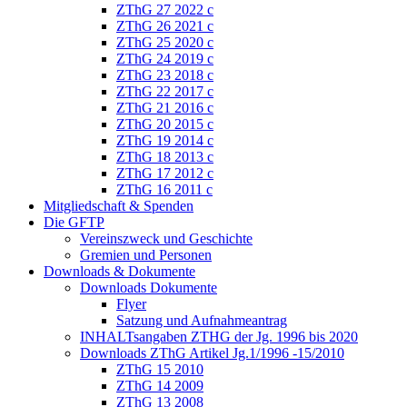
ZThG 27 2022 c
ZThG 26 2021 c
ZThG 25 2020 c
ZThG 24 2019 c
ZThG 23 2018 c
ZThG 22 2017 c
ZThG 21 2016 c
ZThG 20 2015 c
ZThG 19 2014 c
ZThG 18 2013 c
ZThG 17 2012 c
ZThG 16 2011 c
Mitgliedschaft & Spenden
Die GFTP
Vereinszweck und Geschichte
Gremien und Personen
Downloads & Dokumente
Downloads Dokumente
Flyer
Satzung und Aufnahmeantrag
INHALTsangaben ZTHG der Jg. 1996 bis 2020
Downloads ZThG Artikel Jg.1/1996 -15/2010
ZThG 15 2010
ZThG 14 2009
ZThG 13 2008