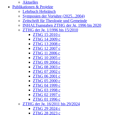
Aktuelles
Publikationen & Projekte
Lehrbuch Hebräisch
Symposien der Vorjahre (2025...2004)
Zeitschrift für Theologie und Gemeinde
INHALTsangaben ZTHG der Jg. 1996 bis 2020
ZTHG der Jg. 1/1996 bis 15/2010
ZThG 15 2010 c
ZThG 14 2009 c
ZThG 13 2008 c
ZThG 12 2007 c
ZThG 11 2006 c
ZThG 10 2005 c
ZThG 09 2004 c
ZThG 08 2003 c
ZThG 07 2002 c
ZThG 06 2001 c
ZThG 05 2000 c
ZThG 04 1999 c
ZThG 03 1998 c
ZThG 02 1997 c
ZThG 01 1996 c
ZTHG der Jg. 16/2011 bis 29/2024
ZThG 29 2024 c
ZThG 28 2023 c