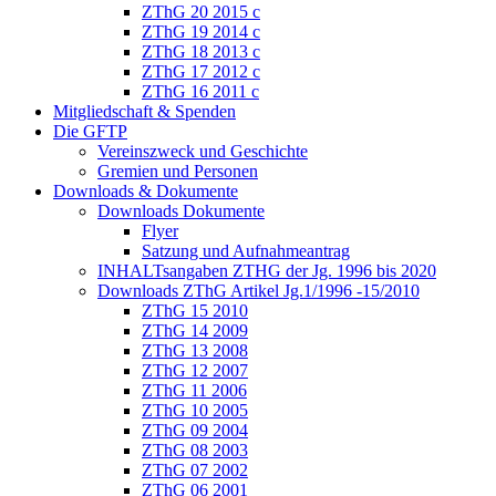
ZThG 20 2015 c
ZThG 19 2014 c
ZThG 18 2013 c
ZThG 17 2012 c
ZThG 16 2011 c
Mitgliedschaft & Spenden
Die GFTP
Vereinszweck und Geschichte
Gremien und Personen
Downloads & Dokumente
Downloads Dokumente
Flyer
Satzung und Aufnahmeantrag
INHALTsangaben ZTHG der Jg. 1996 bis 2020
Downloads ZThG Artikel Jg.1/1996 -15/2010
ZThG 15 2010
ZThG 14 2009
ZThG 13 2008
ZThG 12 2007
ZThG 11 2006
ZThG 10 2005
ZThG 09 2004
ZThG 08 2003
ZThG 07 2002
ZThG 06 2001