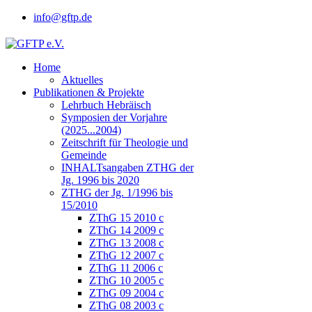
info@gftp.de
Home
Aktuelles
Publikationen & Projekte
Lehrbuch Hebräisch
Symposien der Vorjahre
(2025...2004)
Zeitschrift für Theologie und
Gemeinde
INHALTsangaben ZTHG der
Jg. 1996 bis 2020
ZTHG der Jg. 1/1996 bis
15/2010
ZThG 15 2010 c
ZThG 14 2009 c
ZThG 13 2008 c
ZThG 12 2007 c
ZThG 11 2006 c
ZThG 10 2005 c
ZThG 09 2004 c
ZThG 08 2003 c