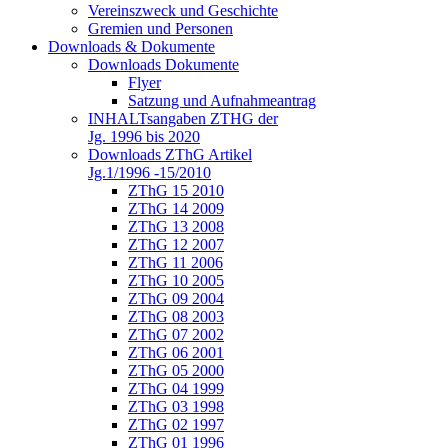
Vereinszweck und Geschichte
Gremien und Personen
Downloads & Dokumente
Downloads Dokumente
Flyer
Satzung und Aufnahmeantrag
INHALTsangaben ZTHG der
Jg. 1996 bis 2020
Downloads ZThG Artikel
Jg.1/1996 -15/2010
ZThG 15 2010
ZThG 14 2009
ZThG 13 2008
ZThG 12 2007
ZThG 11 2006
ZThG 10 2005
ZThG 09 2004
ZThG 08 2003
ZThG 07 2002
ZThG 06 2001
ZThG 05 2000
ZThG 04 1999
ZThG 03 1998
ZThG 02 1997
ZThG 01 1996