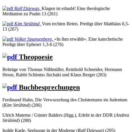
Ralf Dziewas,
Klagen ist erlaubt! Eine theologische
Meditation zu Psalm 13 (261)
Kim Strübind,
Vom rechten Beten. Predigt über Matthäus 6,5-
13 (267)
Volker Spangenberg,
»In ihm erwählt«. Eine katechetische
Predigt über Epheser 1,3-6 (276)
Theopoesie
Beiträge von Thomas Nißlmüller, Reinhold Schneider, Hermann
Hesse, Rabbi Schlomo Jizchaki und Klaus Berger
(283)
Buchbesprechungen
Ferdinand Hahn, Die Verwurzelung des Christentums im Judentum
(
Kim Strübind
) (286)
Ulrich Materne / Günter Balders (Hgg.), Erlebt in der DDR (
Andrea
Strübind
) (288)
Isolde Karle, Seelsorge in der Moderne (
Ralf Dziewas
) (295)