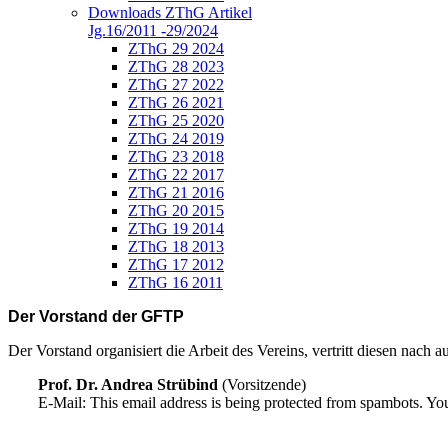
Downloads ZThG Artikel
Jg.16/2011 -29/2024
ZThG 29 2024
ZThG 28 2023
ZThG 27 2022
ZThG 26 2021
ZThG 25 2020
ZThG 24 2019
ZThG 23 2018
ZThG 22 2017
ZThG 21 2016
ZThG 20 2015
ZThG 19 2014
ZThG 18 2013
ZThG 17 2012
ZThG 16 2011
Der Vorstand der GFTP
Der Vorstand organisiert die Arbeit des Vereins, vertritt diesen nach 
Prof. Dr. Andrea Strübind
(Vorsitzende)
E-Mail:
This email address is being protected from spambots. You