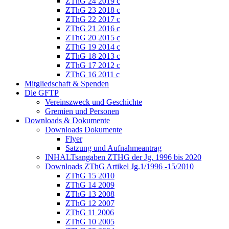
ZThG 24 2019 c
ZThG 23 2018 c
ZThG 22 2017 c
ZThG 21 2016 c
ZThG 20 2015 c
ZThG 19 2014 c
ZThG 18 2013 c
ZThG 17 2012 c
ZThG 16 2011 c
Mitgliedschaft & Spenden
Die GFTP
Vereinszweck und Geschichte
Gremien und Personen
Downloads & Dokumente
Downloads Dokumente
Flyer
Satzung und Aufnahmeantrag
INHALTsangaben ZTHG der Jg. 1996 bis 2020
Downloads ZThG Artikel Jg.1/1996 -15/2010
ZThG 15 2010
ZThG 14 2009
ZThG 13 2008
ZThG 12 2007
ZThG 11 2006
ZThG 10 2005