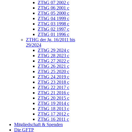
ZThG 07 2002 c
ZThG 06 2001 c
ZThG 05 2000 c
ZThG 04 1999 c
ZThG 03 1998 c
ZThG 02 1997 c
ZThG 01 1996 c
ZTHG der Jg. 16/2011 bis
29/2024
ZThG 29 2024 c
ZThG 28 2023 c
ZThG 27 2022 c
ZThG 26 2021 c
ZThG 25 2020 c
ZThG 24 2019 c
ZThG 23 2018 c
ZThG 22 2017 c
ZThG 21 2016 c
ZThG 20 2015 c
ZThG 19 2014 c
ZThG 18 2013 c
ZThG 17 2012 c
ZThG 16 2011 c
Mitgliedschaft & Spenden
Die GFTP