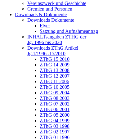
Vereinszweck und Geschichte
Gremien und Personen
Downloads & Dokumente
Downloads Dokumente
Flyer
Satzung und Aufnahmeantrag
INHALTsangaben ZTHG der
Jg. 1996 bis 2020
Downloads ZThG Artikel
Jg.1/1996 -15/2010
ZThG 15 2010
ZThG 14 2009
ZThG 13 2008
ZThG 12 2007
ZThG 11 2006
ZThG 10 2005
ZThG 09 2004
ZThG 08 2003
ZThG 07 2002
ZThG 06 2001
ZThG 05 2000
ZThG 04 1999
ZThG 03 1998
ZThG 02 1997
ZThG 01 1996