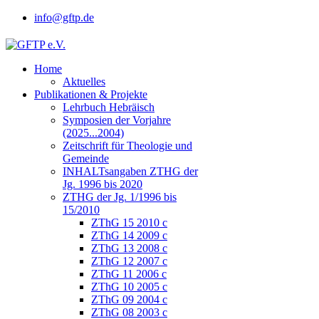
info@gftp.de
Home
Aktuelles
Publikationen & Projekte
Lehrbuch Hebräisch
Symposien der Vorjahre
(2025...2004)
Zeitschrift für Theologie und
Gemeinde
INHALTsangaben ZTHG der
Jg. 1996 bis 2020
ZTHG der Jg. 1/1996 bis
15/2010
ZThG 15 2010 c
ZThG 14 2009 c
ZThG 13 2008 c
ZThG 12 2007 c
ZThG 11 2006 c
ZThG 10 2005 c
ZThG 09 2004 c
ZThG 08 2003 c