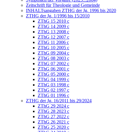
Zeitschrift für Theologie und Gemeinde
INHALTsangaben ZTHG der Jg. 1996 bis 2020
ZTHG der Jg. 1/1996 bis 15/2010
ZThG 15 2010 c
ZThG 14 2009 c
ZThG 13 2008 c
ZThG 12 2007 c
ZThG 11 2006 c
ZThG 10 2005 c
ZThG 09 2004 c
ZThG 08 2003 c
ZThG 07 2002 c
ZThG 06 2001 c
ZThG 05 2000 c
ZThG 04 1999 c
ZThG 03 1998 c
ZThG 02 1997 c
ZThG 01 1996 c
ZTHG der Jg. 16/2011 bis 29/2024
ZThG 29 2024 c
ZThG 28 2023 c
ZThG 27 2022 c
ZThG 26 2021 c
ZThG 25 2020 c