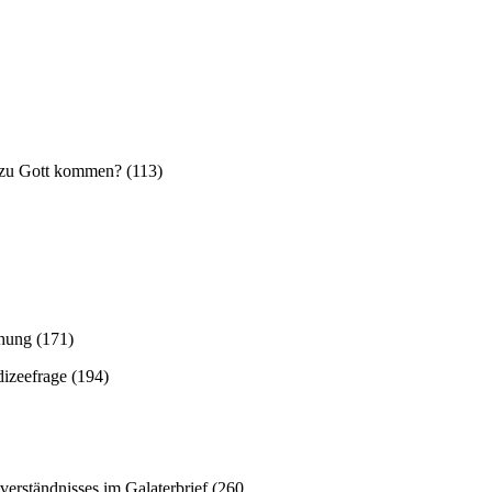
 zu Gott kommen? (113)
chung (171)
izeefrage (194)
tsverständnisses im Galaterbrief (260