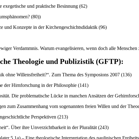
e exegetische und praktische Besinnung (62)
stumsphänomen? (80))
ze und Konzepte in der Kirchengeschichtsdidaktik (96)
 ewiger Verdammnis. Warum evangelisieren, wenn doch alle Menschen
iche Theologie und Publizistik (GFTP):
Ethik ohne Willensfreiheit?“. Zum Thema des Symposions 2007 (136)
e der Hirnforschung in der Philosophie (141)
giosität. Die problematische Lücke in manchen Ansätzen der Gehirnfors
gungen zum Zusammenhang vom sogenannten freien Willen und der Theod
engeschichtliche Perspektiven (213)
eit“. Über ihre Unverzichtbarkeit in der Pluralität (243)
Galater 5,1a) – Eine theologische Interpretation des paulinischen Freihei