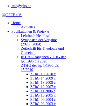
info@gftp.de
Home
Aktuelles
Publikationen & Projekte
Lehrbuch Hebräisch
Symposien der Vorjahre
(2025...2004)
Zeitschrift für Theologie und
Gemeinde
INHALTsangaben ZTHG der
Jg. 1996 bis 2020
ZTHG der Jg. 1/1996 bis
15/2010
ZThG 15 2010 c
ZThG 14 2009 c
ZThG 13 2008 c
ZThG 12 2007 c
ZThG 11 2006 c
ZThG 10 2005 c
ZThG 09 2004 c
ZThG 08 2003 c