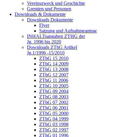
Vereinszweck und Geschichte
Gremien und Personen
Downloads & Dokumente
Downloads Dokumente
Flyer
Satzung und Aufnahmeantrag
INHALTsangaben ZTHG der
Jg. 1996 bis 2020
Downloads ZThG Artikel
Jg.1/1996 -15/2010
ZThG 15 2010
ZThG 14 2009
ZThG 13 2008
ZThG 12 2007
ZThG 11 2006
ZThG 10 2005
ZThG 09 2004
ZThG 08 2003
ZThG 07 2002
ZThG 06 2001
ZThG 05 2000
ZThG 04 1999
ZThG 03 1998
ZThG 02 1997
ZThG 01 1996