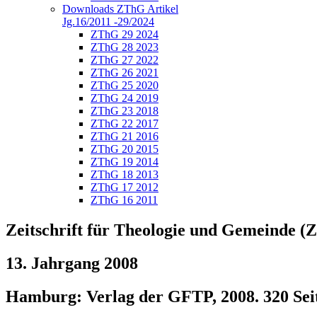
Downloads ZThG Artikel
Jg.16/2011 -29/2024
ZThG 29 2024
ZThG 28 2023
ZThG 27 2022
ZThG 26 2021
ZThG 25 2020
ZThG 24 2019
ZThG 23 2018
ZThG 22 2017
ZThG 21 2016
ZThG 20 2015
ZThG 19 2014
ZThG 18 2013
ZThG 17 2012
ZThG 16 2011
Zeitschrift für Theologie und Gemeinde 
13. Jahrgang 2008
Hamburg: Verlag der GFTP, 2008. 320 Sei