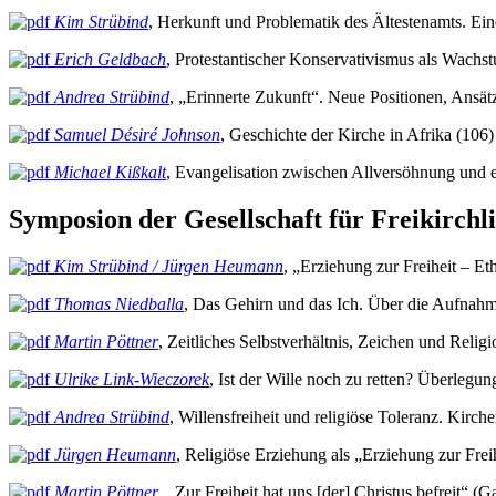
Kim Strübind
, Herkunft und Problematik des Ältestenamts. Ein
Erich Geldbach
, Protestantischer Konservativismus als Wach
Andrea Strübind
, „Erinnerte Zukunft“. Neue Positionen, Ansät
Samuel Désiré Johnson
, Geschichte der Kirche in Afrika (106)
Michael Kißkalt
, Evangelisation zwischen Allversöhnung und
Symposion der Gesellschaft für Freikirchl
Kim Strübind / Jürgen Heumann
, „Erziehung zur Freiheit – 
Thomas Niedballa
, Das Gehirn und das Ich. Über die Aufnahm
Martin Pöttner
, Zeitliches Selbstverhältnis, Zeichen und Reli
Ulrike Link-Wieczorek
, Ist der Wille noch zu retten? Überle
Andrea Strübind
, Willensfreiheit und religiöse Toleranz. Kirch
Jürgen Heumann
, Religiöse Erziehung als „Erziehung zur Freih
Martin Pöttner
, „Zur Freiheit hat uns [der] Christus befreit“ (