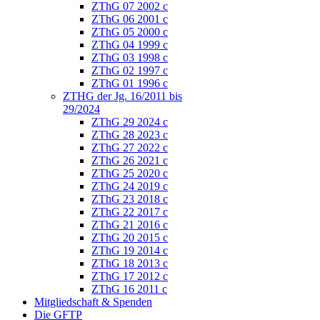
ZThG 07 2002 c
ZThG 06 2001 c
ZThG 05 2000 c
ZThG 04 1999 c
ZThG 03 1998 c
ZThG 02 1997 c
ZThG 01 1996 c
ZTHG der Jg. 16/2011 bis
29/2024
ZThG 29 2024 c
ZThG 28 2023 c
ZThG 27 2022 c
ZThG 26 2021 c
ZThG 25 2020 c
ZThG 24 2019 c
ZThG 23 2018 c
ZThG 22 2017 c
ZThG 21 2016 c
ZThG 20 2015 c
ZThG 19 2014 c
ZThG 18 2013 c
ZThG 17 2012 c
ZThG 16 2011 c
Mitgliedschaft & Spenden
Die GFTP