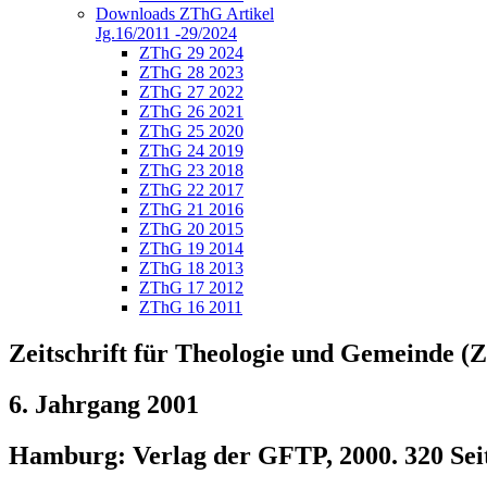
Downloads ZThG Artikel
Jg.16/2011 -29/2024
ZThG 29 2024
ZThG 28 2023
ZThG 27 2022
ZThG 26 2021
ZThG 25 2020
ZThG 24 2019
ZThG 23 2018
ZThG 22 2017
ZThG 21 2016
ZThG 20 2015
ZThG 19 2014
ZThG 18 2013
ZThG 17 2012
ZThG 16 2011
Zeitschrift für Theologie und Gemeinde 
6. Jahrgang 2001
Hamburg: Verlag der GFTP, 2000. 320 Sei