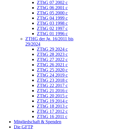
ZThG 07 2002 c
ZThG 06 2001 c
ZThG 05 2000 c
ZThG 04 1999 c
ZThG 03 1998 c
ZThG 02 1997 c
ZThG 01 1996 c
ZTHG der Jg. 16/2011 bis
29/2024
ZThG 29 2024 c
ZThG 28 2023 c
ZThG 27 2022 c
ZThG 26 2021 c
ZThG 25 2020 c
ZThG 24 2019 c
ZThG 23 2018 c
ZThG 22 2017 c
ZThG 21 2016 c
ZThG 20 2015 c
ZThG 19 2014 c
ZThG 18 2013 c
ZThG 17 2012 c
ZThG 16 2011 c
Mitgliedschaft & Spenden
Die GFTP