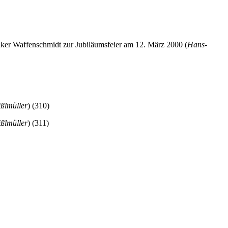
lker Waffenschmidt zur Jubiläumsfeier am 12. März 2000 (
Hans-
ßlmüller
) (310)
ßlmüller
) (311)