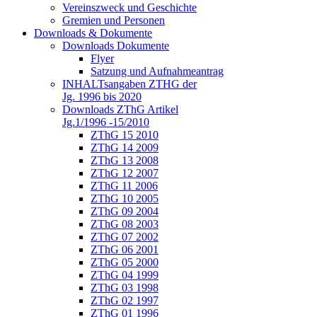
Vereinszweck und Geschichte
Gremien und Personen
Downloads & Dokumente
Downloads Dokumente
Flyer
Satzung und Aufnahmeantrag
INHALTsangaben ZTHG der
Jg. 1996 bis 2020
Downloads ZThG Artikel
Jg.1/1996 -15/2010
ZThG 15 2010
ZThG 14 2009
ZThG 13 2008
ZThG 12 2007
ZThG 11 2006
ZThG 10 2005
ZThG 09 2004
ZThG 08 2003
ZThG 07 2002
ZThG 06 2001
ZThG 05 2000
ZThG 04 1999
ZThG 03 1998
ZThG 02 1997
ZThG 01 1996