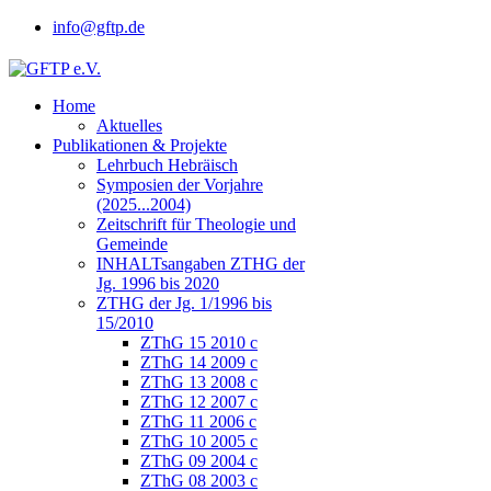
info@gftp.de
Home
Aktuelles
Publikationen & Projekte
Lehrbuch Hebräisch
Symposien der Vorjahre
(2025...2004)
Zeitschrift für Theologie und
Gemeinde
INHALTsangaben ZTHG der
Jg. 1996 bis 2020
ZTHG der Jg. 1/1996 bis
15/2010
ZThG 15 2010 c
ZThG 14 2009 c
ZThG 13 2008 c
ZThG 12 2007 c
ZThG 11 2006 c
ZThG 10 2005 c
ZThG 09 2004 c
ZThG 08 2003 c