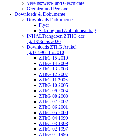
Vereinszweck und Geschichte
Gremien und Personen
Downloads & Dokumente
Downloads Dokumente
Flyer
Satzung und Aufnahmeantrag
INHALTsangaben ZTHG der
Jg. 1996 bis 2020
Downloads ZThG Artikel
Jg.1/1996 -15/2010
ZThG 15 2010
ZThG 14 2009
ZThG 13 2008
ZThG 12 2007
ZThG 11 2006
ZThG 10 2005
ZThG 09 2004
ZThG 08 2003
ZThG 07 2002
ZThG 06 2001
ZThG 05 2000
ZThG 04 1999
ZThG 03 1998
ZThG 02 1997
ZThG 01 1996