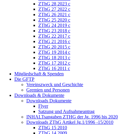
ZThG 28 2023 c
ZThG 27 2022 c
ZThG 26 2021 c
ZThG 25 2020 c
ZThG 24 2019 c
ZThG 23 2018 c
ZThG 22 2017 c
ZThG 21 2016 c
ZThG 20 2015 c
ZThG 19 2014 c
ZThG 18 2013 c
ZThG 17 2012 c
ZThG 16 2011 c
Mitgliedschaft & Spenden
Die GFTP
Vereinszweck und Geschichte
Gremien und Personen
Downloads & Dokumente
Downloads Dokumente
Flyer
Satzung und Aufnahmeantrag
INHALTsangaben ZTHG der Jg. 1996 bis 2020
Downloads ZThG Artikel Jg.1/1996 -15/2010
ZThG 15 2010
ZThG 14 2009