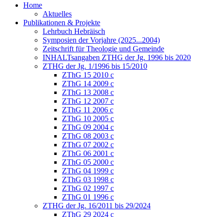
Home
Aktuelles
Publikationen & Projekte
Lehrbuch Hebräisch
Symposien der Vorjahre (2025...2004)
Zeitschrift für Theologie und Gemeinde
INHALTsangaben ZTHG der Jg. 1996 bis 2020
ZTHG der Jg. 1/1996 bis 15/2010
ZThG 15 2010 c
ZThG 14 2009 c
ZThG 13 2008 c
ZThG 12 2007 c
ZThG 11 2006 c
ZThG 10 2005 c
ZThG 09 2004 c
ZThG 08 2003 c
ZThG 07 2002 c
ZThG 06 2001 c
ZThG 05 2000 c
ZThG 04 1999 c
ZThG 03 1998 c
ZThG 02 1997 c
ZThG 01 1996 c
ZTHG der Jg. 16/2011 bis 29/2024
ZThG 29 2024 c