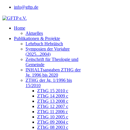
info@gftp.de
Home
Aktuelles
Publikationen & Projekte
Lehrbuch Hebräisch
Symposien der Vorjahre
(2025...2004)
Zeitschrift für Theologie und
Gemeinde
INHALTsangaben ZTHG der
Jg. 1996 bis 2020
ZTHG der Jg. 1/1996 bis
15/2010
ZThG 15 2010 c
ZThG 14 2009 c
ZThG 13 2008 c
ZThG 12 2007 c
ZThG 11 2006 c
ZThG 10 2005 c
ZThG 09 2004 c
ZThG 08 2003 c