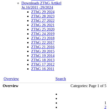
Downloads ZThG Artikel
Jg.16/2011 -29/2024
ZThG 29 2024
ZThG 28 2023
ZThG 27 2022
ZThG 26 2021
ZThG 25 2020
ZThG 24 2019
ZThG 23 2018
ZThG 22 2017
ZThG 21 2016
ZThG 20 2015
ZThG 19 2014
ZThG 18 2013
ZThG 17 2012
ZThG 16 2011
Overview
Search
Overview
Categories: Page 1 of 5
1
2