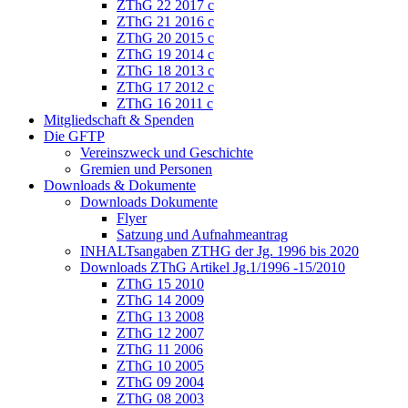
ZThG 22 2017 c
ZThG 21 2016 c
ZThG 20 2015 c
ZThG 19 2014 c
ZThG 18 2013 c
ZThG 17 2012 c
ZThG 16 2011 c
Mitgliedschaft & Spenden
Die GFTP
Vereinszweck und Geschichte
Gremien und Personen
Downloads & Dokumente
Downloads Dokumente
Flyer
Satzung und Aufnahmeantrag
INHALTsangaben ZTHG der Jg. 1996 bis 2020
Downloads ZThG Artikel Jg.1/1996 -15/2010
ZThG 15 2010
ZThG 14 2009
ZThG 13 2008
ZThG 12 2007
ZThG 11 2006
ZThG 10 2005
ZThG 09 2004
ZThG 08 2003