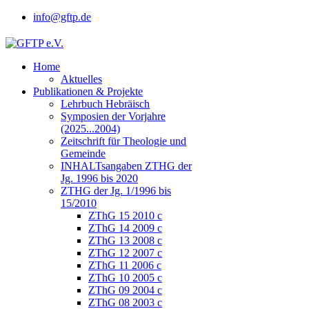
info@gftp.de
Home
Aktuelles
Publikationen & Projekte
Lehrbuch Hebräisch
Symposien der Vorjahre
(2025...2004)
Zeitschrift für Theologie und
Gemeinde
INHALTsangaben ZTHG der
Jg. 1996 bis 2020
ZTHG der Jg. 1/1996 bis
15/2010
ZThG 15 2010 c
ZThG 14 2009 c
ZThG 13 2008 c
ZThG 12 2007 c
ZThG 11 2006 c
ZThG 10 2005 c
ZThG 09 2004 c
ZThG 08 2003 c