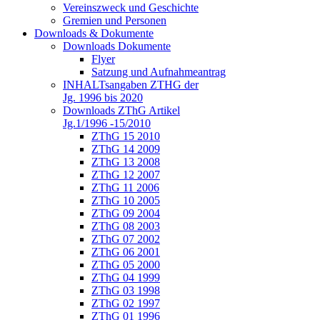
Vereinszweck und Geschichte
Gremien und Personen
Downloads & Dokumente
Downloads Dokumente
Flyer
Satzung und Aufnahmeantrag
INHALTsangaben ZTHG der
Jg. 1996 bis 2020
Downloads ZThG Artikel
Jg.1/1996 -15/2010
ZThG 15 2010
ZThG 14 2009
ZThG 13 2008
ZThG 12 2007
ZThG 11 2006
ZThG 10 2005
ZThG 09 2004
ZThG 08 2003
ZThG 07 2002
ZThG 06 2001
ZThG 05 2000
ZThG 04 1999
ZThG 03 1998
ZThG 02 1997
ZThG 01 1996