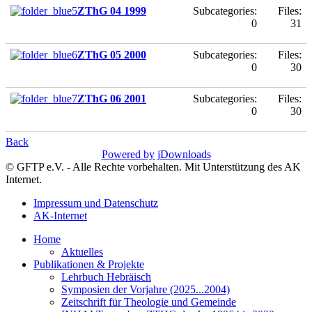
ZThG 04 1999
Subcategories:
Files:
0
31
ZThG 05 2000
Subcategories:
Files:
0
30
ZThG 06 2001
Subcategories:
Files:
0
30
Back
Powered by jDownloads
© GFTP e.V. - Alle Rechte vorbehalten. Mit Unterstützung des AK
Internet.
Impressum und Datenschutz
AK-Internet
Home
Aktuelles
Publikationen & Projekte
Lehrbuch Hebräisch
Symposien der Vorjahre (2025...2004)
Zeitschrift für Theologie und Gemeinde