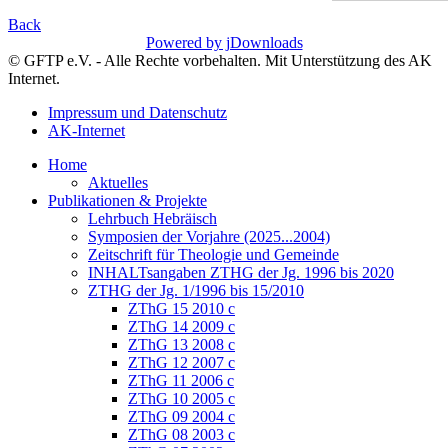
Back
Powered by jDownloads
© GFTP e.V. - Alle Rechte vorbehalten. Mit Unterstützung des AK
Internet.
Impressum und Datenschutz
AK-Internet
Home
Aktuelles
Publikationen & Projekte
Lehrbuch Hebräisch
Symposien der Vorjahre (2025...2004)
Zeitschrift für Theologie und Gemeinde
INHALTsangaben ZTHG der Jg. 1996 bis 2020
ZTHG der Jg. 1/1996 bis 15/2010
ZThG 15 2010 c
ZThG 14 2009 c
ZThG 13 2008 c
ZThG 12 2007 c
ZThG 11 2006 c
ZThG 10 2005 c
ZThG 09 2004 c
ZThG 08 2003 c