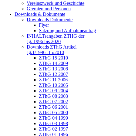
Vereinszweck und Geschichte
Gremien und Personen
Downloads & Dokumente
Downloads Dokumente
Flyer
Satzung und Aufnahmeantrag
INHALTsangaben ZTHG der
Jg. 1996 bis 2020
Downloads ZThG Artikel
Jg.1/1996 -15/2010
ZThG 15 2010
ZThG 14 2009
ZThG 13 2008
ZThG 12 2007
ZThG 11 2006
ZThG 10 2005
ZThG 09 2004
ZThG 08 2003
ZThG 07 2002
ZThG 06 2001
ZThG 05 2000
ZThG 04 1999
ZThG 03 1998
ZThG 02 1997
ZThG 01 1996