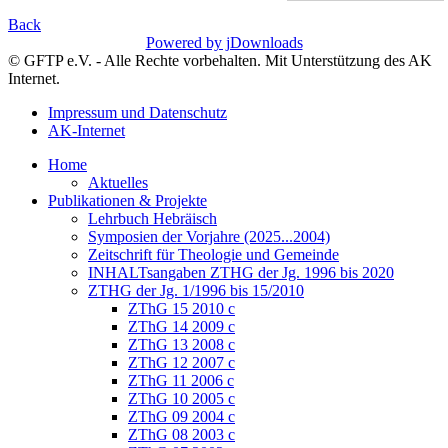
Back
Powered by jDownloads
© GFTP e.V. - Alle Rechte vorbehalten. Mit Unterstützung des AK
Internet.
Impressum und Datenschutz
AK-Internet
Home
Aktuelles
Publikationen & Projekte
Lehrbuch Hebräisch
Symposien der Vorjahre (2025...2004)
Zeitschrift für Theologie und Gemeinde
INHALTsangaben ZTHG der Jg. 1996 bis 2020
ZTHG der Jg. 1/1996 bis 15/2010
ZThG 15 2010 c
ZThG 14 2009 c
ZThG 13 2008 c
ZThG 12 2007 c
ZThG 11 2006 c
ZThG 10 2005 c
ZThG 09 2004 c
ZThG 08 2003 c