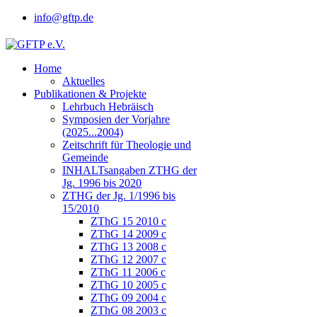
info@gftp.de
Home
Aktuelles
Publikationen & Projekte
Lehrbuch Hebräisch
Symposien der Vorjahre
(2025...2004)
Zeitschrift für Theologie und
Gemeinde
INHALTsangaben ZTHG der
Jg. 1996 bis 2020
ZTHG der Jg. 1/1996 bis
15/2010
ZThG 15 2010 c
ZThG 14 2009 c
ZThG 13 2008 c
ZThG 12 2007 c
ZThG 11 2006 c
ZThG 10 2005 c
ZThG 09 2004 c
ZThG 08 2003 c