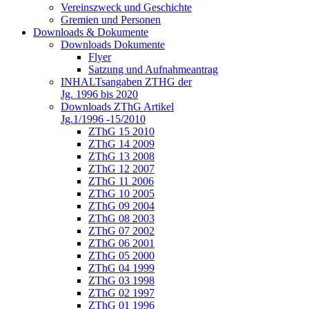
Vereinszweck und Geschichte
Gremien und Personen
Downloads & Dokumente
Downloads Dokumente
Flyer
Satzung und Aufnahmeantrag
INHALTsangaben ZTHG der
Jg. 1996 bis 2020
Downloads ZThG Artikel
Jg.1/1996 -15/2010
ZThG 15 2010
ZThG 14 2009
ZThG 13 2008
ZThG 12 2007
ZThG 11 2006
ZThG 10 2005
ZThG 09 2004
ZThG 08 2003
ZThG 07 2002
ZThG 06 2001
ZThG 05 2000
ZThG 04 1999
ZThG 03 1998
ZThG 02 1997
ZThG 01 1996