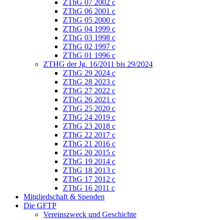
ZThG 07 2002 c
ZThG 06 2001 c
ZThG 05 2000 c
ZThG 04 1999 c
ZThG 03 1998 c
ZThG 02 1997 c
ZThG 01 1996 c
ZTHG der Jg. 16/2011 bis 29/2024
ZThG 29 2024 c
ZThG 28 2023 c
ZThG 27 2022 c
ZThG 26 2021 c
ZThG 25 2020 c
ZThG 24 2019 c
ZThG 23 2018 c
ZThG 22 2017 c
ZThG 21 2016 c
ZThG 20 2015 c
ZThG 19 2014 c
ZThG 18 2013 c
ZThG 17 2012 c
ZThG 16 2011 c
Mitgliedschaft & Spenden
Die GFTP
Vereinszweck und Geschichte