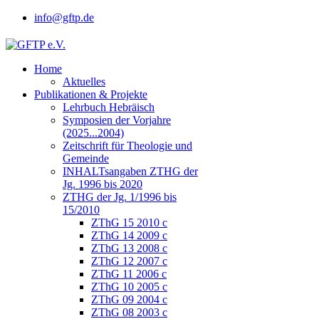
info@gftp.de
Home
Aktuelles
Publikationen & Projekte
Lehrbuch Hebräisch
Symposien der Vorjahre
(2025...2004)
Zeitschrift für Theologie und
Gemeinde
INHALTsangaben ZTHG der
Jg. 1996 bis 2020
ZTHG der Jg. 1/1996 bis
15/2010
ZThG 15 2010 c
ZThG 14 2009 c
ZThG 13 2008 c
ZThG 12 2007 c
ZThG 11 2006 c
ZThG 10 2005 c
ZThG 09 2004 c
ZThG 08 2003 c