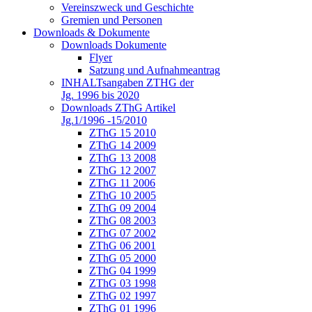
Vereinszweck und Geschichte
Gremien und Personen
Downloads & Dokumente
Downloads Dokumente
Flyer
Satzung und Aufnahmeantrag
INHALTsangaben ZTHG der
Jg. 1996 bis 2020
Downloads ZThG Artikel
Jg.1/1996 -15/2010
ZThG 15 2010
ZThG 14 2009
ZThG 13 2008
ZThG 12 2007
ZThG 11 2006
ZThG 10 2005
ZThG 09 2004
ZThG 08 2003
ZThG 07 2002
ZThG 06 2001
ZThG 05 2000
ZThG 04 1999
ZThG 03 1998
ZThG 02 1997
ZThG 01 1996