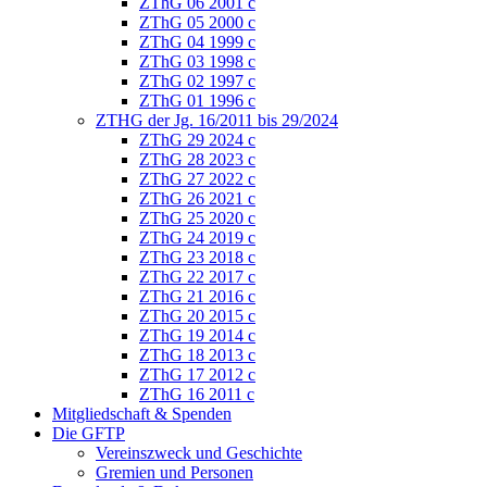
ZThG 06 2001 c
ZThG 05 2000 c
ZThG 04 1999 c
ZThG 03 1998 c
ZThG 02 1997 c
ZThG 01 1996 c
ZTHG der Jg. 16/2011 bis 29/2024
ZThG 29 2024 c
ZThG 28 2023 c
ZThG 27 2022 c
ZThG 26 2021 c
ZThG 25 2020 c
ZThG 24 2019 c
ZThG 23 2018 c
ZThG 22 2017 c
ZThG 21 2016 c
ZThG 20 2015 c
ZThG 19 2014 c
ZThG 18 2013 c
ZThG 17 2012 c
ZThG 16 2011 c
Mitgliedschaft & Spenden
Die GFTP
Vereinszweck und Geschichte
Gremien und Personen