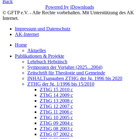
Back
Powered by jDownloads
© GFTP e.V. - Alle Rechte vorbehalten. Mit Unterstützung des AK
Internet.
Impressum und Datenschutz
AK-Internet
Home
Aktuelles
Publikationen & Projekte
Lehrbuch Hebräisch
Symposien der Vorjahre (2025...2004)
Zeitschrift für Theologie und Gemeinde
INHALTsangaben ZTHG der Jg. 1996 bis 2020
ZTHG der Jg. 1/1996 bis 15/2010
ZThG 15 2010 c
ZThG 14 2009 c
ZThG 13 2008 c
ZThG 12 2007 c
ZThG 11 2006 c
ZThG 10 2005 c
ZThG 09 2004 c
ZThG 08 2003 c
ZThG 07 2002 c