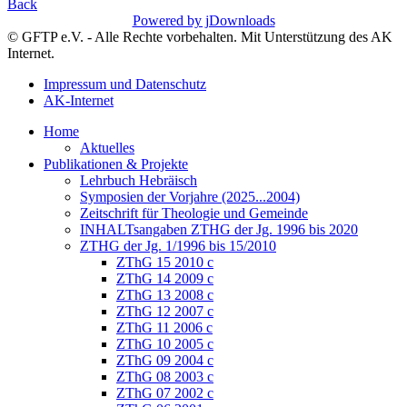
Back
Powered by jDownloads
© GFTP e.V. - Alle Rechte vorbehalten. Mit Unterstützung des AK
Internet.
Impressum und Datenschutz
AK-Internet
Home
Aktuelles
Publikationen & Projekte
Lehrbuch Hebräisch
Symposien der Vorjahre (2025...2004)
Zeitschrift für Theologie und Gemeinde
INHALTsangaben ZTHG der Jg. 1996 bis 2020
ZTHG der Jg. 1/1996 bis 15/2010
ZThG 15 2010 c
ZThG 14 2009 c
ZThG 13 2008 c
ZThG 12 2007 c
ZThG 11 2006 c
ZThG 10 2005 c
ZThG 09 2004 c
ZThG 08 2003 c
ZThG 07 2002 c