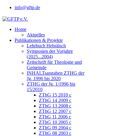
info@gftp.de
Home
Aktuelles
Publikationen & Projekte
Lehrbuch Hebräisch
Symposien der Vorjahre
(2025...2004)
Zeitschrift für Theologie und
Gemeinde
INHALTsangaben ZTHG der
Jg. 1996 bis 2020
ZTHG der Jg. 1/1996 bis
15/2010
ZThG 15 2010 c
ZThG 14 2009 c
ZThG 13 2008 c
ZThG 12 2007 c
ZThG 11 2006 c
ZThG 10 2005 c
ZThG 09 2004 c
ZThG 08 2003 c