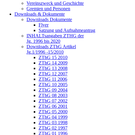
Vereinszweck und Geschichte
Gremien und Personen
Downloads & Dokumente
Downloads Dokumente
Flyer
Satzung und Aufnahmeantrag
INHALTsangaben ZTHG der
Jg. 1996 bis 2020
Downloads ZThG Artikel
Jg.1/1996 -15/2010
ZThG 15 2010
ZThG 14 2009
ZThG 13 2008
ZThG 12 2007
ZThG 11 2006
ZThG 10 2005
ZThG 09 2004
ZThG 08 2003
ZThG 07 2002
ZThG 06 2001
ZThG 05 2000
ZThG 04 1999
ZThG 03 1998
ZThG 02 1997
ZThG 01 1996