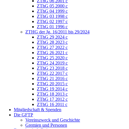
ZThG 06 2001 c
ZThG 05 2000 c
ZThG 04 1999 c
ZThG 03 1998 c
ZThG 02 1997 c
ZThG 01 1996 c
ZTHG der Jg. 16/2011 bis 29/2024
ZThG 29 2024 c
ZThG 28 2023 c
ZThG 27 2022 c
ZThG 26 2021 c
ZThG 25 2020 c
ZThG 24 2019 c
ZThG 23 2018 c
ZThG 22 2017 c
ZThG 21 2016 c
ZThG 20 2015 c
ZThG 19 2014 c
ZThG 18 2013 c
ZThG 17 2012 c
ZThG 16 2011 c
Mitgliedschaft & Spenden
Die GFTP
Vereinszweck und Geschichte
Gremien und Personen