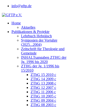
info@gftp.de
Home
Aktuelles
Publikationen & Projekte
Lehrbuch Hebräisch
Symposien der Vorjahre
(2025...2004)
Zeitschrift für Theologie und
Gemeinde
INHALTsangaben ZTHG der
Jg. 1996 bis 2020
ZTHG der Jg. 1/1996 bis
15/2010
ZThG 15 2010 c
ZThG 14 2009 c
ZThG 13 2008 c
ZThG 12 2007 c
ZThG 11 2006 c
ZThG 10 2005 c
ZThG 09 2004 c
ZThG 08 2003 c