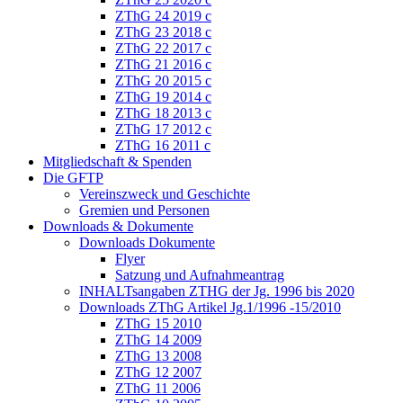
ZThG 24 2019 c
ZThG 23 2018 c
ZThG 22 2017 c
ZThG 21 2016 c
ZThG 20 2015 c
ZThG 19 2014 c
ZThG 18 2013 c
ZThG 17 2012 c
ZThG 16 2011 c
Mitgliedschaft & Spenden
Die GFTP
Vereinszweck und Geschichte
Gremien und Personen
Downloads & Dokumente
Downloads Dokumente
Flyer
Satzung und Aufnahmeantrag
INHALTsangaben ZTHG der Jg. 1996 bis 2020
Downloads ZThG Artikel Jg.1/1996 -15/2010
ZThG 15 2010
ZThG 14 2009
ZThG 13 2008
ZThG 12 2007
ZThG 11 2006