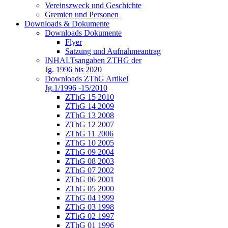
Vereinszweck und Geschichte
Gremien und Personen
Downloads & Dokumente
Downloads Dokumente
Flyer
Satzung und Aufnahmeantrag
INHALTsangaben ZTHG der
Jg. 1996 bis 2020
Downloads ZThG Artikel
Jg.1/1996 -15/2010
ZThG 15 2010
ZThG 14 2009
ZThG 13 2008
ZThG 12 2007
ZThG 11 2006
ZThG 10 2005
ZThG 09 2004
ZThG 08 2003
ZThG 07 2002
ZThG 06 2001
ZThG 05 2000
ZThG 04 1999
ZThG 03 1998
ZThG 02 1997
ZThG 01 1996