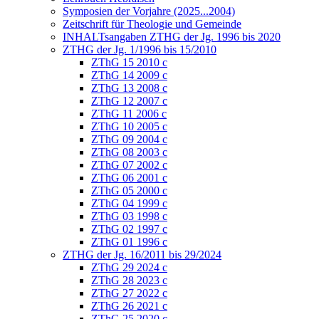
Symposien der Vorjahre (2025...2004)
Zeitschrift für Theologie und Gemeinde
INHALTsangaben ZTHG der Jg. 1996 bis 2020
ZTHG der Jg. 1/1996 bis 15/2010
ZThG 15 2010 c
ZThG 14 2009 c
ZThG 13 2008 c
ZThG 12 2007 c
ZThG 11 2006 c
ZThG 10 2005 c
ZThG 09 2004 c
ZThG 08 2003 c
ZThG 07 2002 c
ZThG 06 2001 c
ZThG 05 2000 c
ZThG 04 1999 c
ZThG 03 1998 c
ZThG 02 1997 c
ZThG 01 1996 c
ZTHG der Jg. 16/2011 bis 29/2024
ZThG 29 2024 c
ZThG 28 2023 c
ZThG 27 2022 c
ZThG 26 2021 c
ZThG 25 2020 c