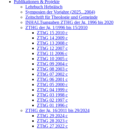
Publikationen & Projekte
Lehrbuch Hebräisch
Symposien der Vorjahre (2025...2004)
Zeitschrift für Theologie und Gemeinde
INHALTsangaben ZTHG der Jg. 1996 bis 2020
ZTHG der Jg. 1/1996 bis 15/2010
ZThG 15 2010 c
ZThG 14 2009 c
ZThG 13 2008 c
ZThG 12 2007 c
ZThG 11 2006 c
ZThG 10 2005 c
ZThG 09 2004 c
ZThG 08 2003 c
ZThG 07 2002 c
ZThG 06 2001 c
ZThG 05 2000 c
ZThG 04 1999 c
ZThG 03 1998 c
ZThG 02 1997 c
ZThG 01 1996 c
ZTHG der Jg. 16/2011 bis 29/2024
ZThG 29 2024 c
ZThG 28 2023 c
ZThG 27 2022 c