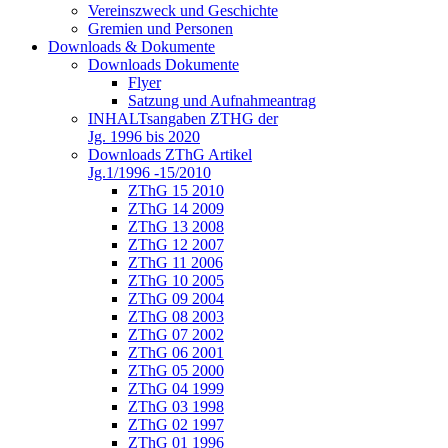
Vereinszweck und Geschichte
Gremien und Personen
Downloads & Dokumente
Downloads Dokumente
Flyer
Satzung und Aufnahmeantrag
INHALTsangaben ZTHG der
Jg. 1996 bis 2020
Downloads ZThG Artikel
Jg.1/1996 -15/2010
ZThG 15 2010
ZThG 14 2009
ZThG 13 2008
ZThG 12 2007
ZThG 11 2006
ZThG 10 2005
ZThG 09 2004
ZThG 08 2003
ZThG 07 2002
ZThG 06 2001
ZThG 05 2000
ZThG 04 1999
ZThG 03 1998
ZThG 02 1997
ZThG 01 1996