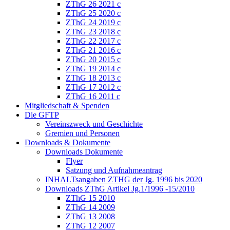
ZThG 26 2021 c
ZThG 25 2020 c
ZThG 24 2019 c
ZThG 23 2018 c
ZThG 22 2017 c
ZThG 21 2016 c
ZThG 20 2015 c
ZThG 19 2014 c
ZThG 18 2013 c
ZThG 17 2012 c
ZThG 16 2011 c
Mitgliedschaft & Spenden
Die GFTP
Vereinszweck und Geschichte
Gremien und Personen
Downloads & Dokumente
Downloads Dokumente
Flyer
Satzung und Aufnahmeantrag
INHALTsangaben ZTHG der Jg. 1996 bis 2020
Downloads ZThG Artikel Jg.1/1996 -15/2010
ZThG 15 2010
ZThG 14 2009
ZThG 13 2008
ZThG 12 2007