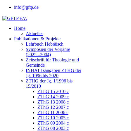
info@gftp.de
Home
Aktuelles
Publikationen & Projekte
Lehrbuch Hebräisch
Symposien der Vorjahre
(2025...2004)
Zeitschrift für Theologie und
Gemeinde
INHALTsangaben ZTHG der
Jg. 1996 bis 2020
ZTHG der Jg. 1/1996 bis
15/2010
ZThG 15 2010 c
ZThG 14 2009 c
ZThG 13 2008 c
ZThG 12 2007 c
ZThG 11 2006 c
ZThG 10 2005 c
ZThG 09 2004 c
ZThG 08 2003 c