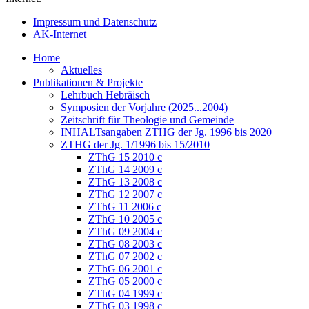
Impressum und Datenschutz
AK-Internet
Home
Aktuelles
Publikationen & Projekte
Lehrbuch Hebräisch
Symposien der Vorjahre (2025...2004)
Zeitschrift für Theologie und Gemeinde
INHALTsangaben ZTHG der Jg. 1996 bis 2020
ZTHG der Jg. 1/1996 bis 15/2010
ZThG 15 2010 c
ZThG 14 2009 c
ZThG 13 2008 c
ZThG 12 2007 c
ZThG 11 2006 c
ZThG 10 2005 c
ZThG 09 2004 c
ZThG 08 2003 c
ZThG 07 2002 c
ZThG 06 2001 c
ZThG 05 2000 c
ZThG 04 1999 c
ZThG 03 1998 c