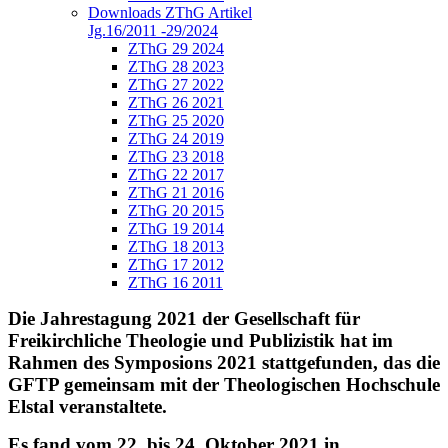
Downloads ZThG Artikel
Jg.16/2011 -29/2024
ZThG 29 2024
ZThG 28 2023
ZThG 27 2022
ZThG 26 2021
ZThG 25 2020
ZThG 24 2019
ZThG 23 2018
ZThG 22 2017
ZThG 21 2016
ZThG 20 2015
ZThG 19 2014
ZThG 18 2013
ZThG 17 2012
ZThG 16 2011
Die Jahrestagung 2021 der Gesellschaft für
Freikirchliche Theologie und Publizistik hat im
Rahmen des Symposions 2021 stattgefunden, das die
GFTP gemeinsam mit der Theologischen Hochschule
Elstal veranstaltete.
Es fand vom 22. bis 24. Oktober 2021 in