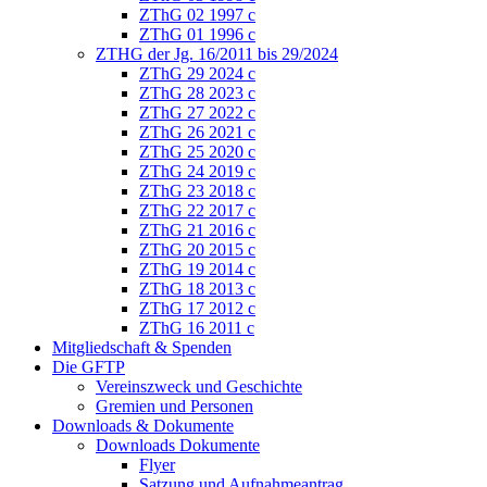
ZThG 02 1997 c
ZThG 01 1996 c
ZTHG der Jg. 16/2011 bis 29/2024
ZThG 29 2024 c
ZThG 28 2023 c
ZThG 27 2022 c
ZThG 26 2021 c
ZThG 25 2020 c
ZThG 24 2019 c
ZThG 23 2018 c
ZThG 22 2017 c
ZThG 21 2016 c
ZThG 20 2015 c
ZThG 19 2014 c
ZThG 18 2013 c
ZThG 17 2012 c
ZThG 16 2011 c
Mitgliedschaft & Spenden
Die GFTP
Vereinszweck und Geschichte
Gremien und Personen
Downloads & Dokumente
Downloads Dokumente
Flyer
Satzung und Aufnahmeantrag