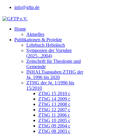
info@gftp.de
Home
Aktuelles
Publikationen & Projekte
Lehrbuch Hebräisch
Symposien der Vorjahre
(2025...2004)
Zeitschrift für Theologie und
Gemeinde
INHALTsangaben ZTHG der
Jg. 1996 bis 2020
ZTHG der Jg. 1/1996 bis
15/2010
ZThG 15 2010 c
ZThG 14 2009 c
ZThG 13 2008 c
ZThG 12 2007 c
ZThG 11 2006 c
ZThG 10 2005 c
ZThG 09 2004 c
ZThG 08 2003 c