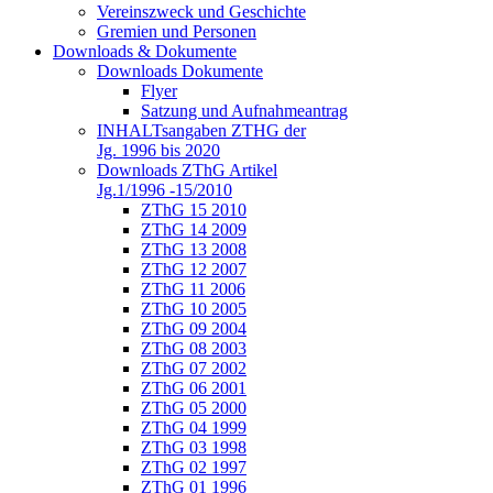
Vereinszweck und Geschichte
Gremien und Personen
Downloads & Dokumente
Downloads Dokumente
Flyer
Satzung und Aufnahmeantrag
INHALTsangaben ZTHG der
Jg. 1996 bis 2020
Downloads ZThG Artikel
Jg.1/1996 -15/2010
ZThG 15 2010
ZThG 14 2009
ZThG 13 2008
ZThG 12 2007
ZThG 11 2006
ZThG 10 2005
ZThG 09 2004
ZThG 08 2003
ZThG 07 2002
ZThG 06 2001
ZThG 05 2000
ZThG 04 1999
ZThG 03 1998
ZThG 02 1997
ZThG 01 1996